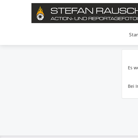
Star
Es w
Bei 