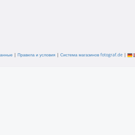
данные
|
Правила и условия
|
Система магазинов fotograf.de
|