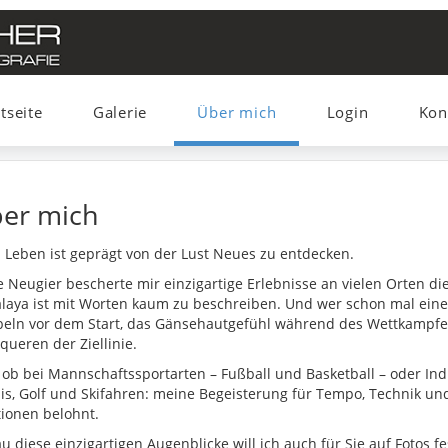
tseite
Galerie
Über mich
Login
Kon
er mich
 Leben ist geprägt von der Lust Neues zu entdecken.
e Neugier bescherte mir einzigartige Erlebnisse an vielen Orten di
laya ist mit Worten kaum zu beschreiben. Und wer schon mal einen
beln vor dem Start, das Gänsehautgefühl während des Wettkampf
queren der Ziellinie.
, ob bei Mannschaftssportarten – Fußball und Basketball – oder In
is, Golf und Skifahren: meine Begeisterung für Tempo, Technik un
ionen belohnt.
u diese einzigartigen Augenblicke will ich auch für Sie auf Fotos 