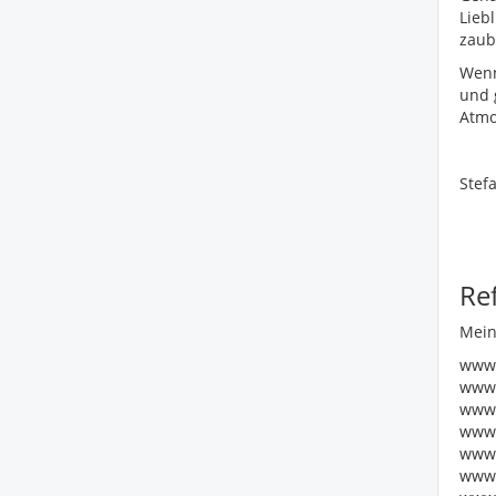
Lieb
zaub
Wenn
und 
Atmo
Stef
Re
Meine
www.
www.
www.
www.
www.
www.