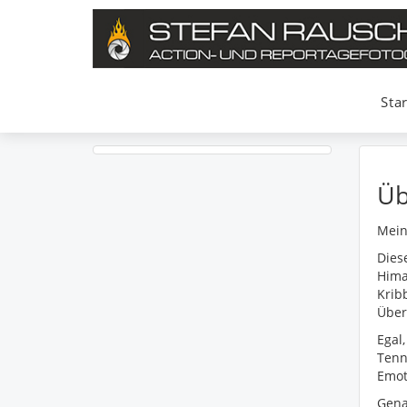
Star
Üb
Mein
Dies
Hima
Krib
Über
Egal
Tenn
Emot
Gena